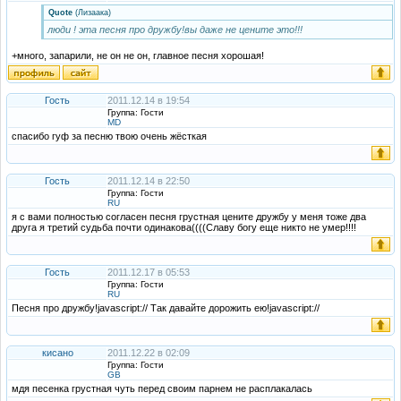
Quote
(
Лизаака
)
люди ! эта песня про дружбу!вы даже не цените это!!!
+много, запарили, не он не он, главное песня хорошая!
Гость
2011.12.14 в 19:54
Группа: Гости
MD
спасибо гуф за песню твою очень жёсткая
Гость
2011.12.14 в 22:50
Группа: Гости
RU
я с вами полностью согласен песня грустная цените дружбу у меня тоже два
друга я третий судьба почти одинакова((((Славу богу еще никто не умер!!!!
Гость
2011.12.17 в 05:53
Группа: Гости
RU
Песня про дружбу!javascript:// Так давайте дорожить ею!javascript://
кисано
2011.12.22 в 02:09
Группа: Гости
GB
мдя песенка грустная чуть перед своим парнем не расплакалась