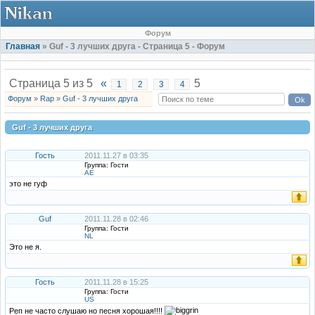
Форум
Главная
» Guf - 3 лучших друга - Страница 5 - Форум
Страница
5
из
5
«
5
1
2
3
4
Форум
»
Rap
»
Guf - 3 лучших друга
Guf - 3 лучших друга
Гость
2011.11.27 в 03:35
Группа: Гости
AE
это не гуф
Guf
2011.11.28 в 02:46
Группа: Гости
NL
Это не я.
Гость
2011.11.28 в 15:25
Группа: Гости
US
Реп не часто слушаю но песня хорошая!!!!