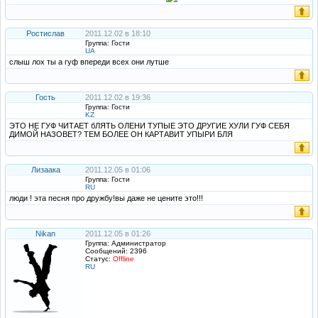
Ростислав
2011.12.02 в 18:10
Группа: Гости
UA
слыш лох ты а гуф впереди всех они лутше
Гость
2011.12.02 в 19:36
Группа: Гости
KZ
ЭТО НЕ ГУФ ЧИТАЕТ бЛЯТЬ ОЛЕНИ ТУПЫЕ ЭТО ДРУГИЕ ХУЛИ ГУФ СЕБЯ
ДИМОЙ НАЗОВЕТ? ТЕМ БОЛЕЕ ОН КАРТАВИТ УПЫРИ БЛЯ
Лизаака
2011.12.05 в 01:06
Группа: Гости
RU
люди ! эта песня про дружбу!вы даже не цените это!!!
Nikan
2011.12.05 в 01:26
Группа: Администратор
Сообщений:
2396
Статус:
Offline
RU