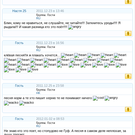
Настя 25
2011.12.23 в 13:46
Группа: Гости
RU
Блин, кому не нравиться, не слушайте, не читайте!!! Заткнитесь уроды!!!! Я
рыдала!!! И какая разница кто это поёт!!!!
Гость
2011.12.23 в 16:56
Группа: Гости
RU
клёвая песня!!я ж плакать хочется...
Гость
2011.12.25 в 23:58
Группа: Гости
HK
песня норм а те хто пишит херню те не понимают ничего
Гость
2012.01.02 в 08:53
Группа: Гости
RU
Не знаю кто это поет, но стопудово не Гуф. А песня в самом деле неплохая, за
душу трогает