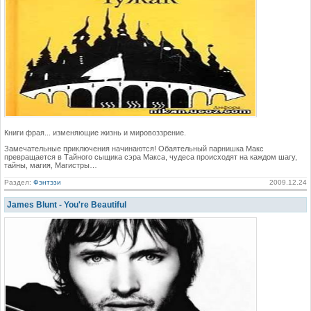
Книги фрая... изменяющие жизнь и мировоззрение.
Замечательные приключения начинаются! Обаятельный парнишка Макс
превращается в Тайного сыщика сэра Макса, чудеса происходят на каждом шагу,
тайны, магия, Магистры…
Раздел:
Фэнтэзи
2009.12.24
James Blunt - You're Beautiful