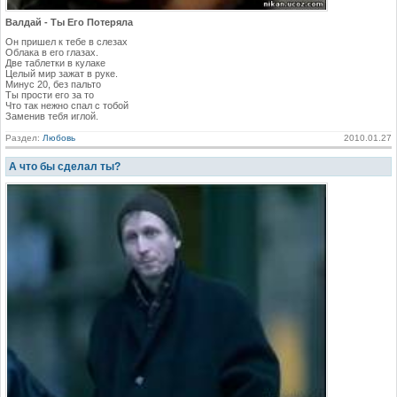
Валдай - Ты Его Потеряла
Он пришел к тебе в слезах
Облака в его глазах.
Две таблетки в кулаке
Целый мир зажат в руке.
Минус 20, без пальто
Ты прости его за то
Что так нежно спал с тобой
Заменив тебя иглой.
Раздел:
Любовь
2010.01.27
А что бы сделал ты?