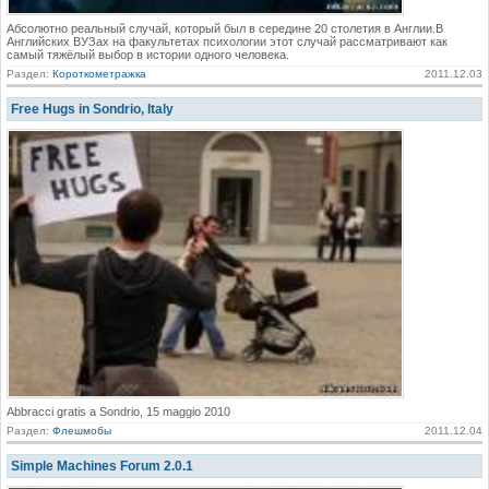
Абсолютно реальный случай, который был в середине 20 столетия в Англии.В
Английских ВУЗах на факультетах психологии этот случай рассматривают как
самый тяжёлый выбор в истории одного человека.
Раздел:
Короткометражка
2011.12.03
Free Hugs in Sondrio, Italy
Abbracci gratis a Sondrio, 15 maggio 2010
Раздел:
Флешмобы
2011.12.04
Simple Machines Forum 2.0.1