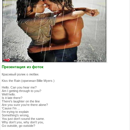
Презентация из фоток
Красивый ролик о любви.
Kiss the Rain (оригинал Billie Myers )
Hello. Can you hear me?
Am I getting through to you?
Well hello.
Is it late there?
There's laughter on the line
Are you sure you're there alone?
'Cause I'm ...
I'm trying to explain
Something's wrong,
You just don't sound the same.
Why don't you, why don't you,
Go outside, go outside?