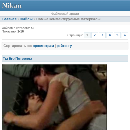
Файловый архив
Главная
»
Файлы
» Самые комментируемые материалы
Файлов в каталоге:
42
Показано:
1-10
1
2
3
4
5
»
Страницы:
Сортировать по:
просмотрам
|
рейтингу
Ты Его Потеряла