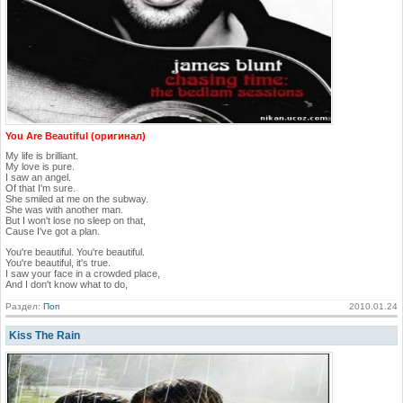
You Are Beautiful (оригинал)
My life is brilliant.
My love is pure.
I saw an angel.
Of that I'm sure.
She smiled at me on the subway.
She was with another man.
But I won't lose no sleep on that,
Cause I've got a plan.
You're beautiful. You're beautiful.
You're beautiful, it's true.
I saw your face in a crowded place,
And I don't know what to do,
Раздел:
Поп
2010.01.24
Kiss The Rain