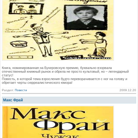
Книга, номинированная на Букеровскую премию, буквально взорвала
отечественный книжный рынок и обрела не просто культовый, но – легендарный
статус!
Повесть, в которой тема взросления будто переворачивается с ног на голову и
обретает черты сюрреалистического юмора!
Раздел:
Повести
2009.12.20
Макс Фрай